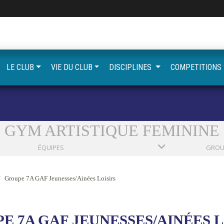
LE CLUB
VIE DU CLUB
DISCIPLINES
COMPETITIONS
GYM ARTISTIQUE FEMININE
ÉQUIPES
Groupe 7A GAF Jeunesses/Ainées Loisirs
E 7A GAF JEUNESSES/AINÉES L