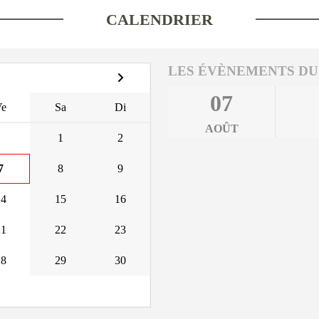
CALENDRIER
LES ÉVÈNEMENTS DU
07
Ve
Sa
Di
AOÛT
1
2
7
8
9
14
15
16
21
22
23
28
29
30